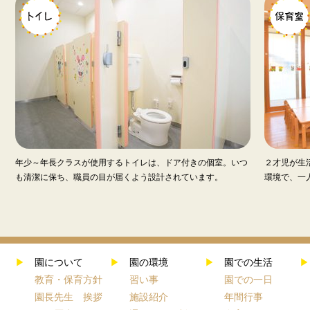
年少～年長クラスが使用するトイレは、ドア付きの個室。いつ
２才児が生
も清潔に保ち、職員の目が届くよう設計されています。
環境で、一
▶
園について
▶
園の環境
▶
園での生活
▶
教育・保育方針
習い事
園での一日
園長先生 挨拶
施設紹介
年間行事