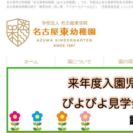
名古屋市の幼稚園『名古屋東幼稚園（あずま幼稚園）』です。学校法人名古屋東学院名古屋東幼
名古屋東幼稚園の様子・教育内容（習い事・アフタースクールなど）・児童発達支援（バンビ
ホーム
園について
園の環
▶
▶
▶
教育・保育方針
園長先生 挨拶
園の歴史
▶
▶
▶
習い事
施設紹介
通園バスと