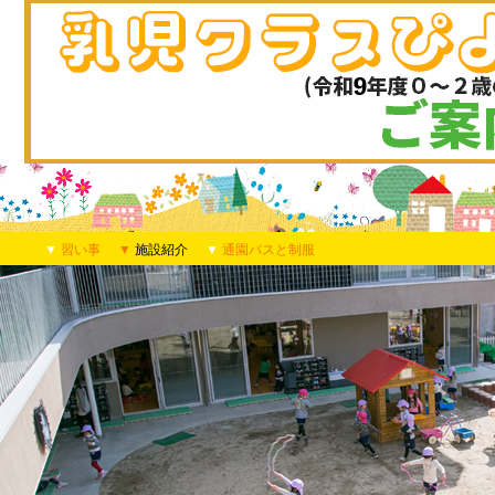
▼
習い事
▼
施設紹介
▼
通園バスと制服