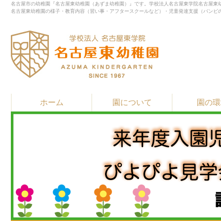
名古屋市の幼稚園『名古屋東幼稚園（あずま幼稚園）』です。学校法人名古屋東学院名古屋東幼
名古屋東幼稚園の様子・教育内容（習い事・アフタースクールなど）・児童発達支援（バンビ
ホーム
園について
園の環
▶
▶
▶
教育・保育方針
園長先生 挨拶
園の歴史
▶
▶
▶
習い事
施設紹介
通園バスと