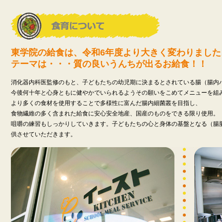
東学院の給食は、令和6年度より大きく変わりました
テーマは・・・質の良いうんちが出るお給食！！
消化器内科医監修のもと、子どもたちの幼児期に決まるとされている腸（腸内
今後何十年と心身ともに健やかでいられるようその願いをこめてメニューを組
より多くの食材を使用することで多様性に富んだ腸内細菌叢を目指し、
食物繊維の多く含まれた給食に安心安全地産、国産のものをできる限り使用。
咀嚼の練習もしっかりしていきます。子どもたちの心と身体の基盤となる（腸
供させていただきます。