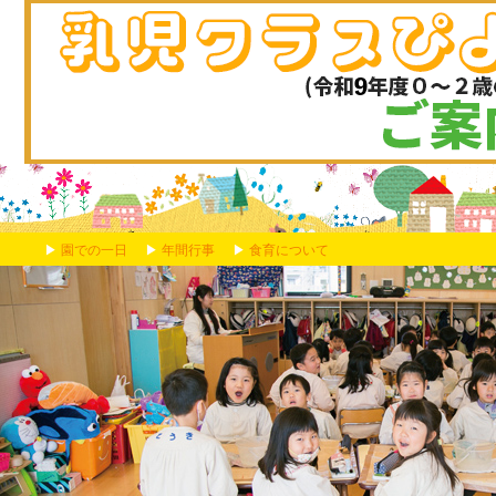
▶
園での一日
▶
年間行事
▶
食育について