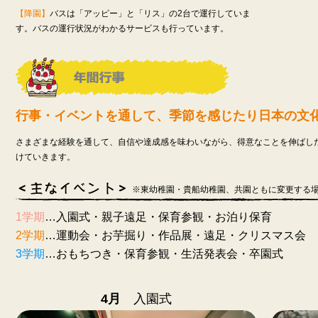
【降園】
バスは「アッピー」と「リス」の2台で運行していま
す。バスの運行状況がわかるサービスも行っています。
行事・イベントを通して、季節を感じたり日本の文
さまざまな経験を通して、自信や達成感を味わいながら、得意なことを伸ばし
けていきます。
※東幼稚園・貴船幼稚園、共園ともに変更する
1学期
…入園式・親子遠足・保育参観・お泊り保育
2学期
…運動会・お芋掘り・作品展・遠足・クリスマス会
3学期
…おもちつき・保育参観・生活発表会・卒園式
4月
入園式