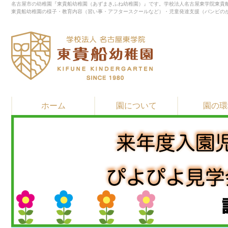
名古屋市の幼稚園『東貴船幼稚園（あずまきふね幼稚園）』です。学校法人名古屋東学院東貴船
東貴船幼稚園の様子・教育内容（習い事・アフタースクールなど）・児童発達支援（バンビの
ホーム
園について
園の環
▶
▶
▶
教育・保育方針
園長先生 挨拶
園の歴史
▶
▶
▶
習い事
施設紹介
通園バスと