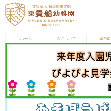
ホーム
園について
園の環
▶
▶
▶
教育・保育方針
園長先生 挨拶
園の歴史
▶
▶
▶
習い事
施設紹介
通園バスと