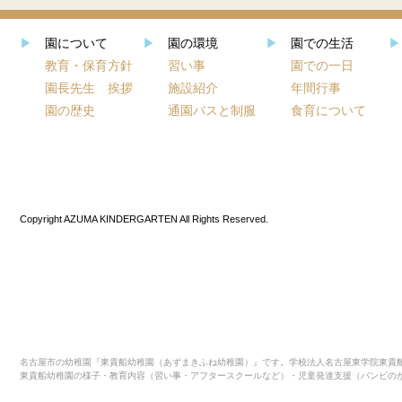
▶
園について
▶
園の環境
▶
園での生活
▶
教育・保育方針
習い事
園での一日
園長先生 挨拶
施設紹介
年間行事
園の歴史
通園バスと制服
食育について
Copyright AZUMA KINDERGARTEN All Rights Reserved.
名古屋市の幼稚園『東貴船幼稚園（あずまきふね幼稚園）』です。学校法人名古屋東学院東貴船
東貴船幼稚園の様子・教育内容（習い事・アフタースクールなど）・児童発達支援（バンビの