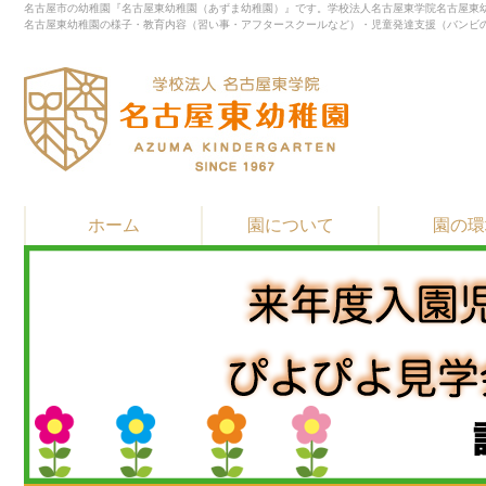
名古屋市の幼稚園『名古屋東幼稚園（あずま幼稚園）』です。学校法人名古屋東学院名古屋東幼
名古屋東幼稚園の様子・教育内容（習い事・アフタースクールなど）・児童発達支援（バンビ
ホーム
園について
園の環
▶
▶
▶
教育・保育方針
園長先生 挨拶
園の歴史
▶
▶
▶
習い事
施設紹介
通園バスと