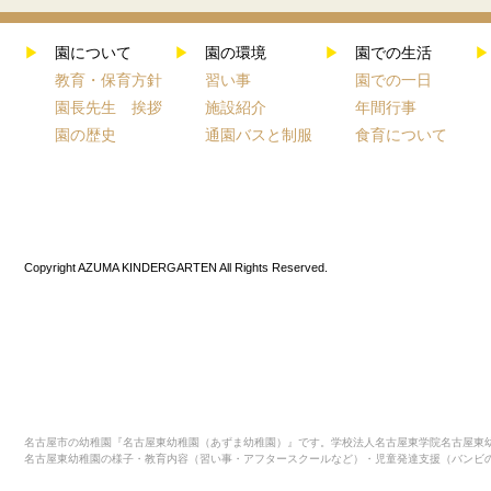
▶
園について
▶
園の環境
▶
園での生活
▶
教育・保育方針
習い事
園での一日
園長先生 挨拶
施設紹介
年間行事
園の歴史
通園バスと制服
食育について
Copyright AZUMA KINDERGARTEN All Rights Reserved.
名古屋市の幼稚園『名古屋東幼稚園（あずま幼稚園）』です。学校法人名古屋東学院名古屋東幼
名古屋東幼稚園の様子・教育内容（習い事・アフタースクールなど）・児童発達支援（バンビ