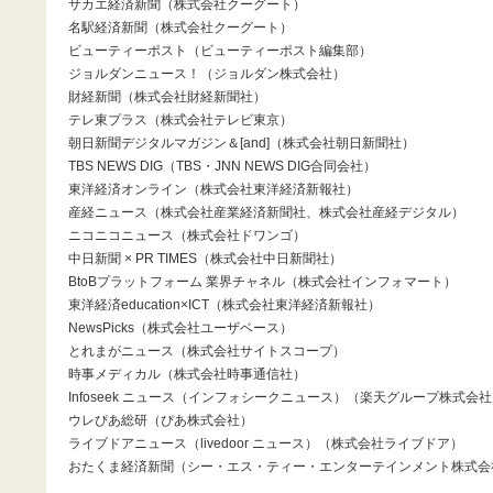
サカエ経済新聞（株式会社クーグート）
名駅経済新聞（株式会社クーグート）
ビューティーポスト（ビューティーポスト編集部）
ジョルダンニュース！（ジョルダン株式会社）
財経新聞（株式会社財経新聞社）
テレ東プラス（株式会社テレビ東京）
朝日新聞デジタルマガジン＆[and]（株式会社朝日新聞社）
TBS NEWS DIG（TBS・JNN NEWS DIG合同会社）
東洋経済オンライン（株式会社東洋経済新報社）
産経ニュース（株式会社産業経済新聞社、株式会社産経デジタル）
ニコニコニュース（株式会社ドワンゴ）
中日新聞 × PR TIMES（株式会社中日新聞社）
BtoBプラットフォーム 業界チャネル（株式会社インフォマート）
東洋経済education×ICT（株式会社東洋経済新報社）
NewsPicks（株式会社ユーザベース）
とれまがニュース（株式会社サイトスコープ）
時事メディカル（株式会社時事通信社）
Infoseek ニュース（インフォシークニュース）（楽天グループ株式会
ウレぴあ総研（ぴあ株式会社）
ライブドアニュース（livedoor ニュース）（株式会社ライブドア）
おたくま経済新聞（シー・エス・ティー・エンターテインメント株式会