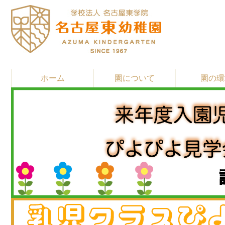
ホーム
園について
園の環
▶
▶
▶
教育・保育方針
園長先生 挨拶
園の歴史
▶
▶
▶
習い事
施設紹介
通園バスと