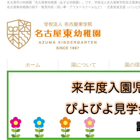
名古屋市の幼稚園『名古屋東幼稚園（あずま幼稚園）』です。学校法人名古屋東学院名古屋東幼
名古屋東幼稚園の様子・教育内容（習い事・アフタースクールなど）・児童発達支援（バンビ
ホーム
園について
園の環
▶
▶
▶
教育・保育方針
園長先生 挨拶
園の歴史
▶
▶
▶
習い事
施設紹介
通園バスと